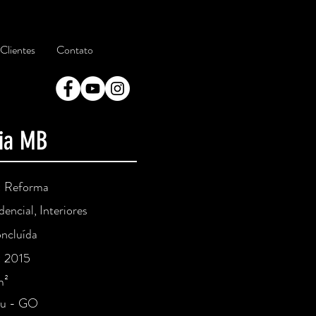
Clientes
Contato
ia MB
o: Reforma
encial, Interiores
oncluída
: 2015
m²
tu - GO