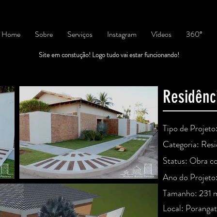
Home
Sobre
Serviços
Instagram
Vídeos
360°
Site em constução! Logo tudo vai estar funcionando!
Residênc
Tipo de Projet
Categoria: Resid
Status: Obra c
Ano do Projeto
Tamanho: 231 
Local: Poranga